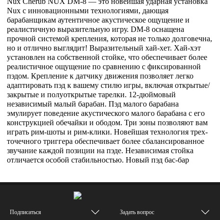
Nux Cherub NUX DM-8 — это новейшая ударная установка
Nux с инновационными технологиями, дающая
барабанщикам аутентичное акустическое ощущение и
реалистичную выразительную игру. DM-8 оснащена
прочной системой крепления, которая не только долговечна,
но и отлично выглядит! Выразительный хай-хет. Хай-хэт
установлен на собственной стойке, что обеспечивает более
реалистичное ощущение по сравнению с фиксированной
пэдом. Крепление к датчику движения позволяет легко
адаптировать пэд к вашему стилю игры, включая открытые/
закрытые и полуоткрытые тарелки. 12-дюймовый
независимый малый барабан. Пэд малого барабана
эмулирует поведение акустического малого барабана с его
конструкцией обечайки и ободом. Три зоны позволяют вам
играть рим-шоты и рим-клики. Новейшая технология трех-
точечного триггера обеспечивает более сбалансированное
звучание каждой позиции на пэде. Независимая стойка
отличается особой стабильностью. Новый пэд бас-бар
Подписаться
Задать вопрос