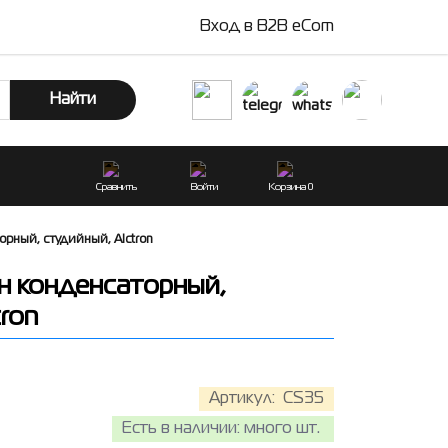
Вход в B2B eCom
Найти
Сравнить
Войти
Корзина
0
рный, студийный, Alctron
 конденсаторный,
ron
Артикул:
CS35
Есть в наличии:
много шт.