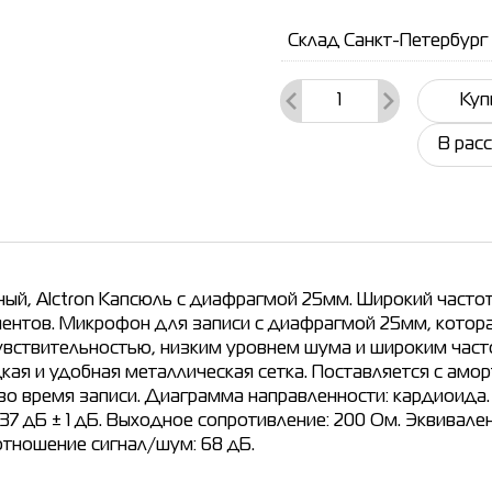
Склад Санкт-Петербург
Куп
В рас
й, Alctron Капсюль с диафрагмой 25мм. Широкий частот
ментов. Микрофон для записи с диафрагмой 25мм, котора
увствительностью, низким уровнем шума и широким част
кая и удобная металлическая сетка. Поставляется с ам
о время записи. Диаграмма направленности: кардиоида
: -37 дБ ± 1 дБ. Выходное сопротивление: 200 Ом. Эквива
отношение сигнал/шум: 68 дБ.