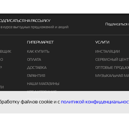
ОДПИСАТЬСЯ НА РАССЫЛКУ
Подписаться
 в курсе выгодных предложений и акций
ГИПЕРМАРКЕТ
УСЛУГИ
АВЩИК
КАК КУПИТЬ
ИНСТАЛЯЦИИ
ВО
ОПЛАТА
СЕРВИСНЫЙ ЦЕНТ
Р
ДОСТАВКА
ОПТОВЫЕ ПРОДА
ГАРАНТИЯ
МУЗЫКАЛЬНАЯ М
НАШИ МАГАЗИНЫ
ТИ
КРЕДИТОВАНИЕ
РАССРОЧКА
бработку файлов cookie и с
политикой конфиденциальнос
© MUZTON - Все права защищены