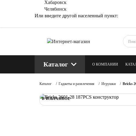
Хабаровск
Челябинск
Или введите другой населенный пункт:
Каталог
О КОМПАНИИ
КАТА
КОНТАКТЫ
БЛОГ
Каталог
/
Гаджеты и развлечения
/
Игрушки
/
Bricks 
В ИЗБРАННОЕ