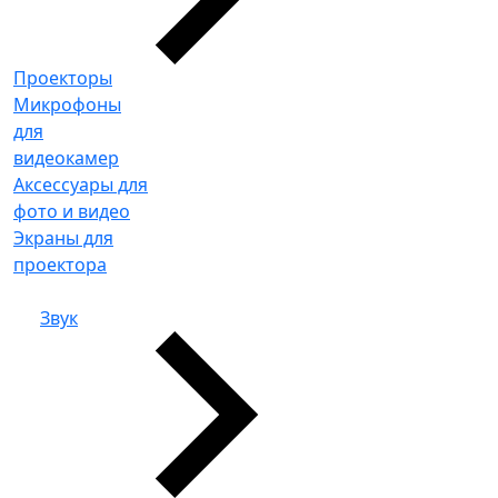
Проекторы
Микрофоны
для
видеокамер
Аксессуары для
фото и видео
Экраны для
проектора
Звук