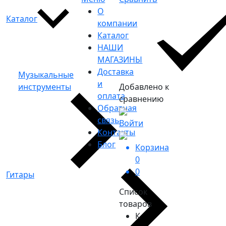
О
Каталог
компании
Каталог
НАШИ
МАГАЗИНЫ
Доставка
Музыкальные
и
инструменты
Добавлено к
оплата
сравнению
Обратная
связь
Войти
Контакты
Блог
Корзина
0
0
Гитары
Список
товаров
К