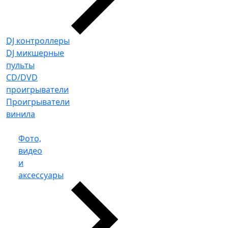
DJ контроллеры
DJ микшерные
пульты
CD/DVD
проигрыватели
Проигрыватели
винила
Фото,
видео
и
аксессуары