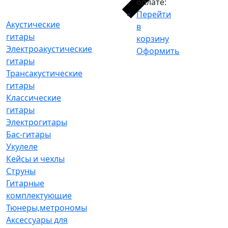
оплате:
Перейти
Акустические
в
гитары
корзину
Электроакустические
Оформить
гитары
Трансакустические
гитары
Классические
гитары
Электрогитары
Бас-гитары
Укулеле
Кейсы и чехлы
Струны
Гитарные
комплектующие
Тюнеры,метрономы
Аксессуары для