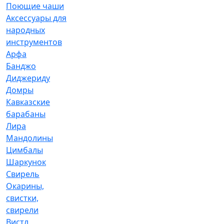
Поющие чаши
Аксессуары для
народных
инструментов
Арфа
Банджо
Диджериду
Домры
Кавказские
барабаны
Лира
Мандолины
Цимбалы
Шаркунок
Свирель
Окарины,
свистки,
свирели
Вистл