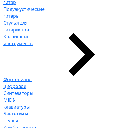
гитар
Полуакустические
гитары
Стулья для
гитаристов
Клавишные
инструменты
Фортепиано
цифровое
Синтезаторы
MIDI-
клавиатуры
Банкетки и
стулья
Комбоусилитель