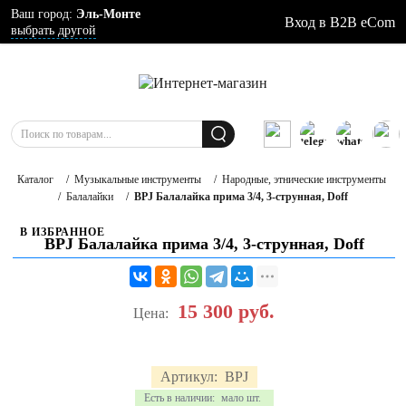
Ваш город:
Эль-Монте
Вход в B2B eCom
выбрать другой
Каталог
/
Музыкальные инструменты
/
Народные, этнические инструменты
/
Балалайки
/
BPJ Балалайка прима 3/4, 3-струнная, Doff
В ИЗБРАННОЕ
BPJ Балалайка прима 3/4, 3-струнная, Doff
15 300
руб.
Цена:
Артикул:
BPJ
Есть в наличии:
мало шт.