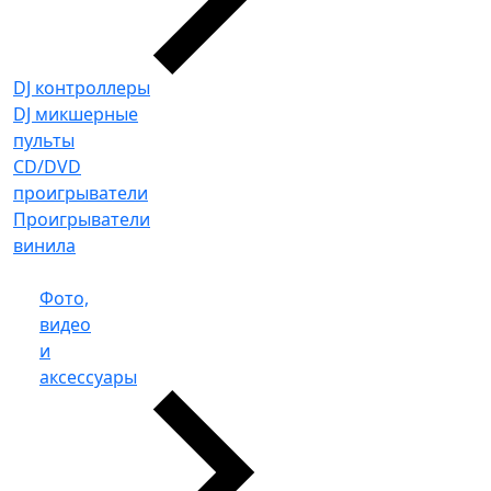
DJ контроллеры
DJ микшерные
пульты
CD/DVD
проигрыватели
Проигрыватели
винила
Фото,
видео
и
аксессуары