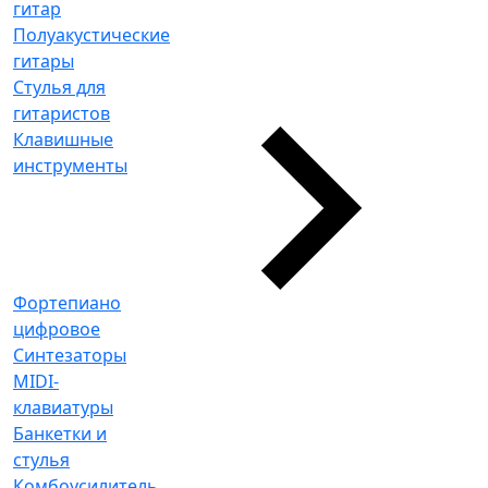
гитар
Полуакустические
гитары
Стулья для
гитаристов
Клавишные
инструменты
Фортепиано
цифровое
Синтезаторы
MIDI-
клавиатуры
Банкетки и
стулья
Комбоусилитель