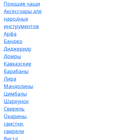
Поющие чаши
Аксессуары для
народных
инструментов
Арфа
Банджо
Диджериду
Домры
Кавказские
барабаны
Лира
Мандолины
Цимбалы
Шаркунок
Свирель
Окарины,
свистки,
свирели
Вистл