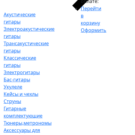
оплате:
Перейти
Акустические
в
гитары
корзину
Электроакустические
Оформить
гитары
Трансакустические
гитары
Классические
гитары
Электрогитары
Бас-гитары
Укулеле
Кейсы и чехлы
Струны
Гитарные
комплектующие
Тюнеры,метрономы
Аксессуары для