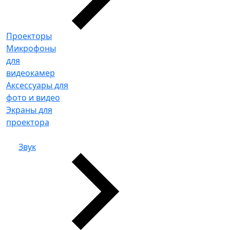
Проекторы
Микрофоны
для
видеокамер
Аксессуары для
фото и видео
Экраны для
проектора
Звук