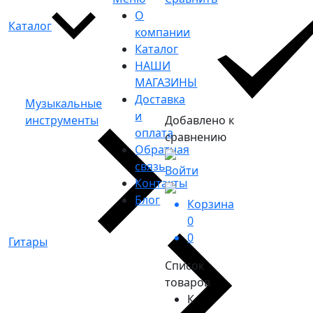
О
Каталог
компании
Каталог
НАШИ
МАГАЗИНЫ
Доставка
Музыкальные
и
инструменты
Добавлено к
оплата
сравнению
Обратная
связь
Войти
Контакты
Блог
Корзина
0
0
Гитары
Список
товаров
К