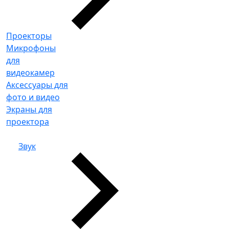
Проекторы
Микрофоны
для
видеокамер
Аксессуары для
фото и видео
Экраны для
проектора
Звук