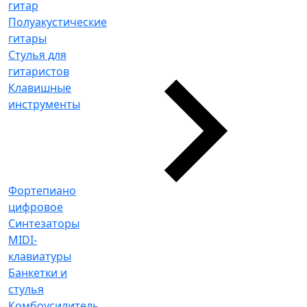
гитар
Полуакустические
гитары
Стулья для
гитаристов
Клавишные
инструменты
Фортепиано
цифровое
Синтезаторы
MIDI-
клавиатуры
Банкетки и
стулья
Комбоусилитель