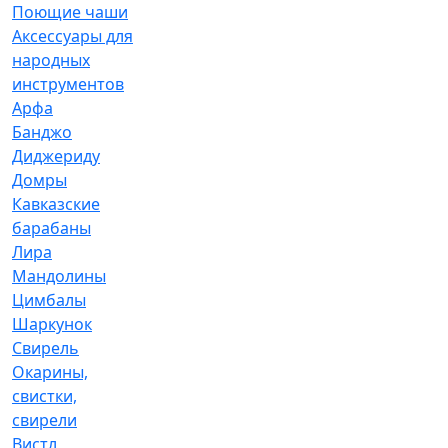
Поющие чаши
Аксессуары для
народных
инструментов
Арфа
Банджо
Диджериду
Домры
Кавказские
барабаны
Лира
Мандолины
Цимбалы
Шаркунок
Свирель
Окарины,
свистки,
свирели
Вистл