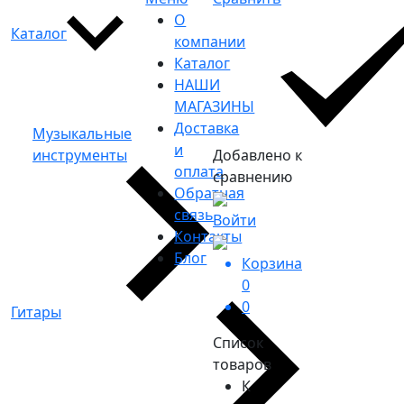
О
Каталог
компании
Каталог
НАШИ
МАГАЗИНЫ
Доставка
Музыкальные
и
инструменты
Добавлено к
оплата
сравнению
Обратная
связь
Войти
Контакты
Блог
Корзина
0
0
Гитары
Список
товаров
К