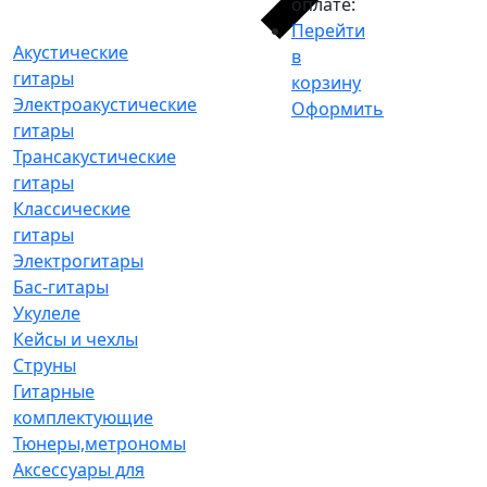
оплате:
Перейти
Акустические
в
гитары
корзину
Электроакустические
Оформить
гитары
Трансакустические
гитары
Классические
гитары
Электрогитары
Бас-гитары
Укулеле
Кейсы и чехлы
Струны
Гитарные
комплектующие
Тюнеры,метрономы
Аксессуары для