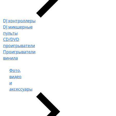
DJ контроллеры
DJ микшерные
пульты
CD/DVD
проигрыватели
Проигрыватели
винила
Фото,
видео
и
аксессуары