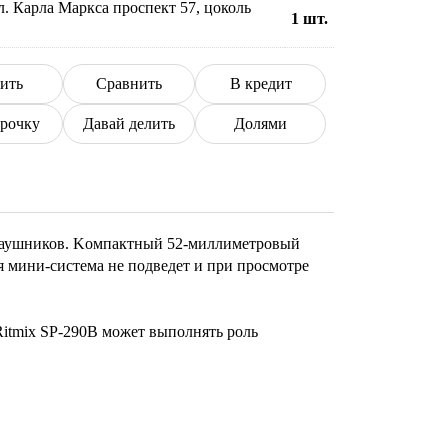
л. Карла Маркса проспект 57, цоколь
1
шт.
ить
Сравнить
В кредит
срочку
Давай делить
Долями
з наушников. Kомпактный 52-миллиметровый
 мини-система не подведет и при просмотре
Ritmix SP-290B может выполнять роль