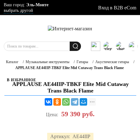
Ваш город:
Эль-Монте
Вход в B2B eCom
выбрать другой
Каталог
/
Музыкальные инструменты
/
Гитары
/
Акустические гитары
/
APPLAUSE AE44IIP-TBKF Elite Mid Cutaway Trans Black Flame
В ИЗБРАННОЕ
APPLAUSE AE44IIP-TBKF Elite Mid Cutaway
Trans Black Flame
59 390
руб.
Цена:
Артикул:
AE44IIP