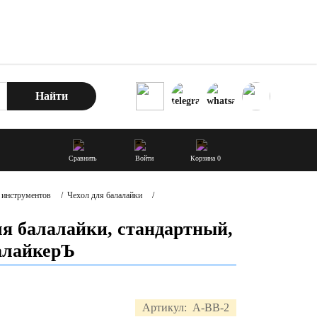
Найти
Сравнить
Войти
Корзина
0
 инструментов
/
Чехол для балалайки
/
ля балалайки, стандартный,
алайкерЪ
Артикул:
A-BB-2