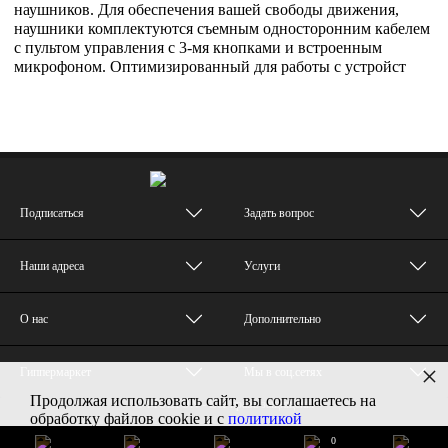
наушников. Для обеспечения вашей свободы движения,
наушники комплектуются съемным односторонним кабелем
с пультом управления с 3-мя кнопками и встроенным
микрофоном. Оптимизированный для работы с устройст
Подписаться
Задать вопрос
Наши адреса
Услуги
О нас
Дополнительно
×
Гиппермаркет
Мы в соц.сетях
Продолжая использовать сайт, вы соглашаетесь на
© MUZTON - Все права защищены
обработку файлов cookie и с
политикой
конфиденциальности
0