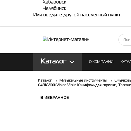
Хабаровск
Челябинск
Или введите другой населенный пункт:
Каталог
О КОМПАНИИ
КАТА
КОНТАКТЫ
БЛОГ
Каталог
/
Музыкальные инструменты
/
Смычковы
04BKVI001 Vision Violin Канифоль для скрипки, Thomas
В ИЗБРАННОЕ