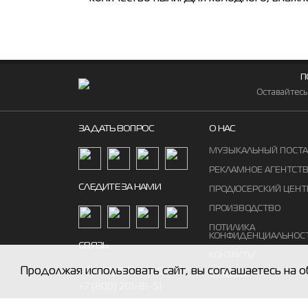
П
Оставайтесь
ЗАДАТЬ ВОПРОС
О НАС
МУЗЫКАЛЬНЫЙ ПОСТ
РЕКЛАМНОЕ АГЕНТСТ
СЛЕДИТЕ ЗА НАМИ
ПРОДЮСЕРСКИЙ ЦЕНТ
ПРОИЗВОДСТВО
ПОТИЛИКА
КОНФИДЕНЦИАЛЬНОС
СВЯЗЬ
КОНТАКТЫ
Продолжая использовать сайт, вы соглашаетесь на о
+7 (383) 375 94 65
ОТЗЫВЫ
+7 (800) 201-81-51
ZAKAZ@MUZTON.COM