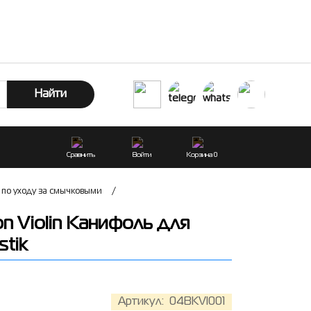
Найти
Сравнить
Войти
Корзина
0
 по уходу за смычковыми
/
on Violin Канифоль для
stik
Артикул:
04BKVI001