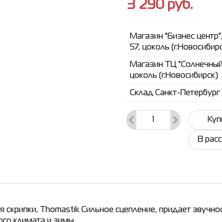
3 290
руб.
Магазин "Бизнес центр"
57, цоколь (г.Новосибир
Магазин ТЦ "Солнечный"
цоколь (г.Новосибирск)
Склад Санкт-Петербург
Куп
В рас
ля скрипки, Thomastik Сильное сцепление, придает звучн
ого климата и зимы.