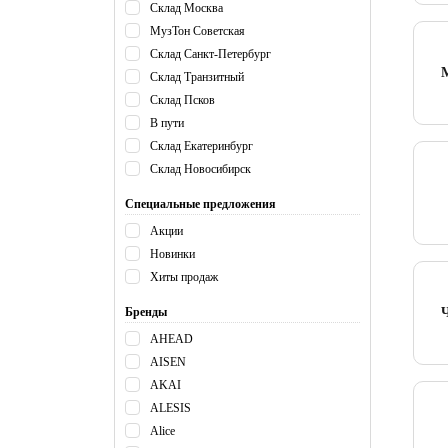
Склад Москва
МузТон Советская
Склад Санкт-Петербург
Склад Транзитный
Склад Псков
В пути
Склад Екатеринбург
Склад Новосибирск
Специальные предложения
Акции
Новинки
Хиты продаж
Бренды
AHEAD
AISEN
AKAI
ALESIS
Alice