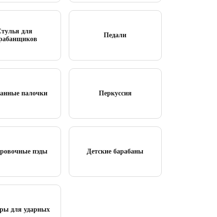
Стулья для
Педали
рабанщиков
анные палочки
Перкуссия
ровочные пэды
Детские барабаны
еры для ударных