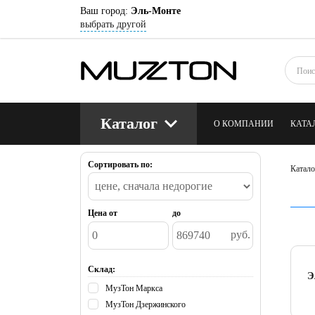
Ваш город:
Эль-Монте
выбрать другой
Каталог
О КОМПАНИИ
КАТА
Сортировать по:
КОНТАКТЫ
БЛОГ
Катало
Цена от
до
руб.
Склад:
Э
МузТон Маркса
МузТон Дзержинского