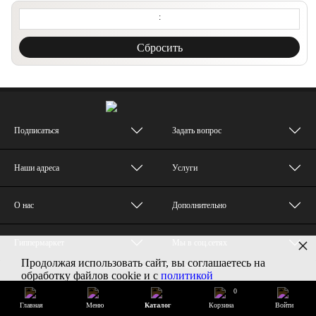
:
Cбросить
Подписаться
Задать вопрос
Наши адреса
Услуги
О нас
Дополнительно
×
Гиппермаркет
Мы в соц.сетях
Продолжая использовать сайт, вы соглашаетесь на
© MUZTON - Все права защищены
обработку файлов cookie и с
политикой
конфиденциальности
0
Главная
Меню
Каталог
Корзина
Войти