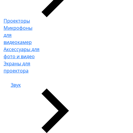
Проекторы
Микрофоны
для
видеокамер
Аксессуары для
фото и видео
Экраны для
проектора
Звук