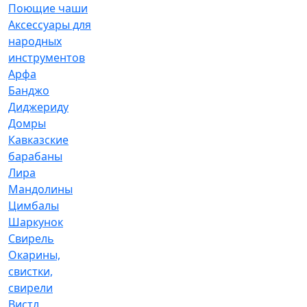
Поющие чаши
Аксессуары для
народных
инструментов
Арфа
Банджо
Диджериду
Домры
Кавказские
барабаны
Лира
Мандолины
Цимбалы
Шаркунок
Свирель
Окарины,
свистки,
свирели
Вистл