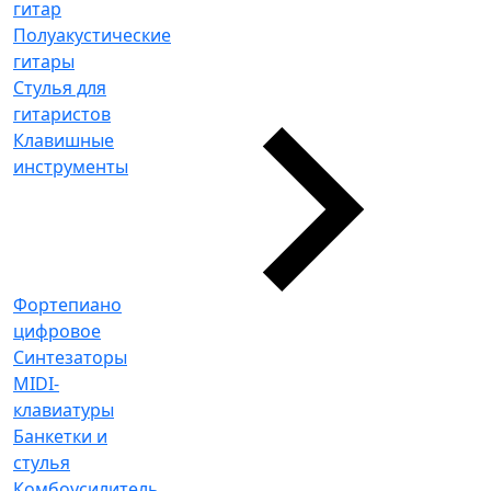
гитар
Полуакустические
гитары
Стулья для
гитаристов
Клавишные
инструменты
Фортепиано
цифровое
Синтезаторы
MIDI-
клавиатуры
Банкетки и
стулья
Комбоусилитель