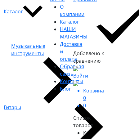
О
Каталог
компании
Каталог
НАШИ
МАГАЗИНЫ
Доставка
Музыкальные
и
инструменты
Добавлено к
оплата
сравнению
Обратная
связь
Войти
Контакты
Блог
Корзина
0
0
Гитары
Список
товаров
К