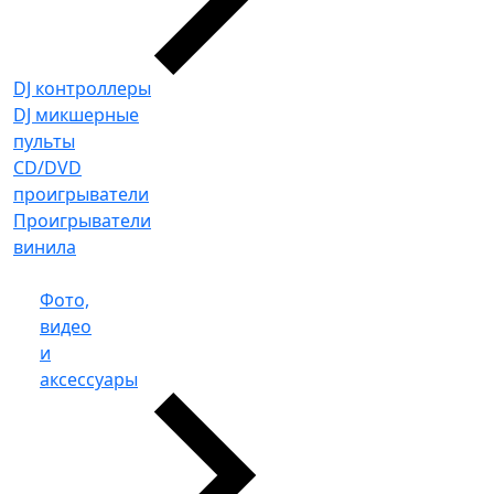
DJ контроллеры
DJ микшерные
пульты
CD/DVD
проигрыватели
Проигрыватели
винила
Фото,
видео
и
аксессуары