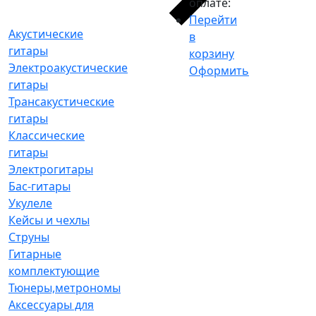
оплате:
Перейти
Акустические
в
гитары
корзину
Электроакустические
Оформить
гитары
Трансакустические
гитары
Классические
гитары
Электрогитары
Бас-гитары
Укулеле
Кейсы и чехлы
Струны
Гитарные
комплектующие
Тюнеры,метрономы
Аксессуары для