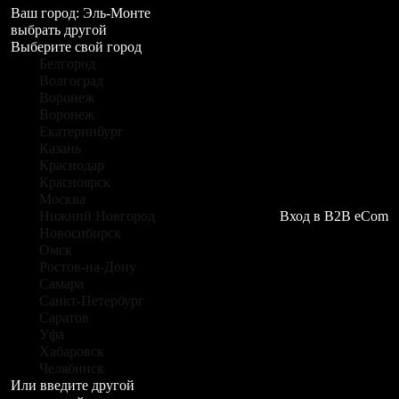
Ваш город:
Эль-Монте
выбрать другой
Выберите свой город
Белгород
Волгоград
Воронеж
Воронеж
Екатеринбург
Казань
Краснодар
Красноярск
Москва
Нижний Новгород
Вход в B2B eCom
Новосибирск
Омск
Ростов-на-Дону
Самара
Санкт-Петербург
Саратов
Уфа
Хабаровск
Челябинск
Или введите другой