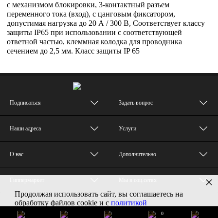
с механизмом блокировки, 3-контактный разъем
переменного тока (вход), с цанговым фиксатором,
допустимая нагрузка до 20 А / 300 В, Соответствует классу
защиты IP65 при использовании с соответствующей
ответной частью, клеммная колодка для проводника
сечением до 2,5 мм. Класс защиты IP 65
Подписаться
Задать вопрос
Наши адреса
Услуги
О нас
Дополнительно
×
Гиппермаркет
Мы в соц.сетях
Продолжая использовать сайт, вы соглашаетесь на
© MUZTON - Все права защищены
обработку файлов cookie и с
политикой
конфиденциальности
0