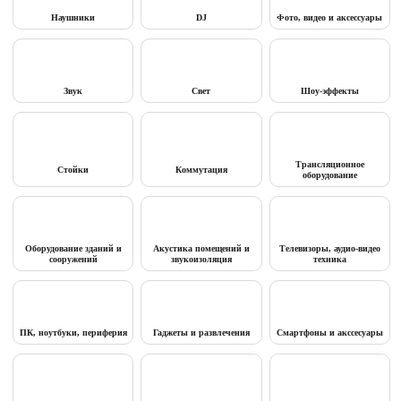
Наушники
DJ
Фото, видео и аксессуары
Звук
Свет
Шоу-эффекты
Трансляционное
Стойки
Коммутация
оборудование
Оборудование зданий и
Акустика помещений и
Телевизоры, аудио-видео
сооружений
звукоизоляция
техника
ПК, ноутбуки, периферия
Гаджеты и развлечения
Смартфоны и акссесуары