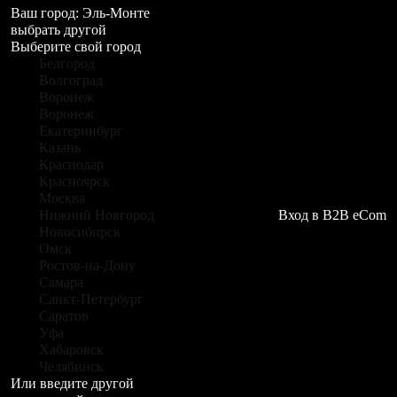
Ваш город:
Эль-Монте
выбрать другой
Выберите свой город
Белгород
Волгоград
Воронеж
Воронеж
Екатеринбург
Казань
Краснодар
Красноярск
Москва
Нижний Новгород
Вход в B2B eCom
Новосибирск
Омск
Ростов-на-Дону
Самара
Санкт-Петербург
Саратов
Уфа
Хабаровск
Челябинск
Или введите другой