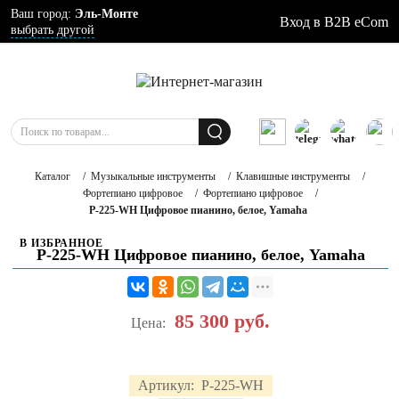
Ваш город:
Эль-Монте
Вход в B2B eCom
выбрать другой
Каталог
/
Музыкальные инструменты
/
Клавишные инструменты
/
Фортепиано цифровое
/
Фортепиано цифровое
/
P-225-WH Цифровое пианино, белое, Yamaha
В ИЗБРАННОЕ
P-225-WH Цифровое пианино, белое, Yamaha
85 300
руб.
Цена:
Артикул:
P-225-WH