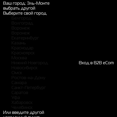
Ваш город:
Эль-Монте
выбрать другой
Выберите свой город
Белгород
Волгоград
Воронеж
Воронеж
Екатеринбург
Казань
Краснодар
Красноярск
Москва
Нижний Новгород
Вход в B2B eCom
Новосибирск
Омск
Ростов-на-Дону
Самара
Санкт-Петербург
Саратов
Уфа
Хабаровск
Челябинск
Или введите другой