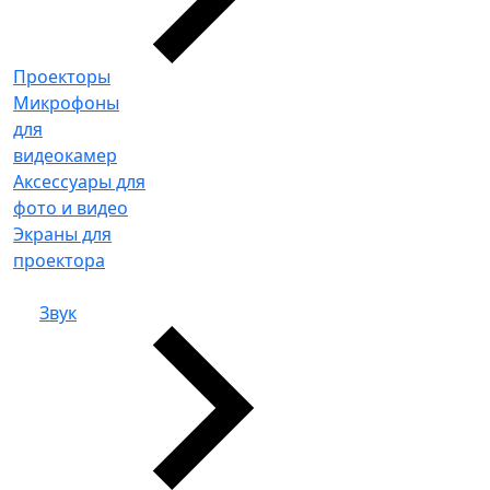
Проекторы
Микрофоны
для
видеокамер
Аксессуары для
фото и видео
Экраны для
проектора
Звук