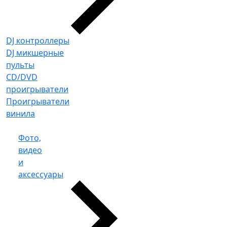
DJ контроллеры
DJ микшерные
пульты
CD/DVD
проигрыватели
Проигрыватели
винила
Фото,
видео
и
аксессуары