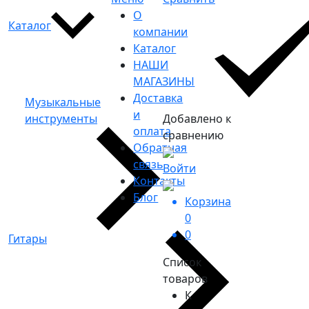
О
Каталог
компании
Каталог
НАШИ
МАГАЗИНЫ
Доставка
Музыкальные
и
инструменты
Добавлено к
оплата
сравнению
Обратная
связь
Войти
Контакты
Блог
Корзина
0
0
Гитары
Список
товаров
К