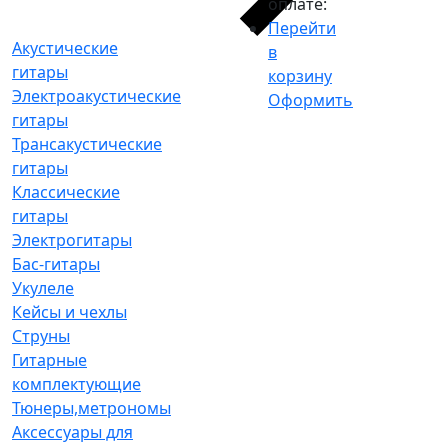
оплате:
Перейти
Акустические
в
гитары
корзину
Электроакустические
Оформить
гитары
Трансакустические
гитары
Классические
гитары
Электрогитары
Бас-гитары
Укулеле
Кейсы и чехлы
Струны
Гитарные
комплектующие
Тюнеры,метрономы
Аксессуары для