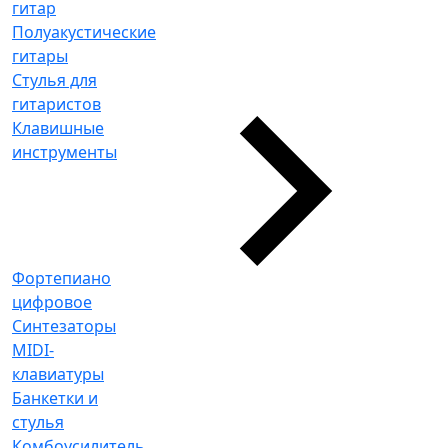
гитар
Полуакустические
гитары
Стулья для
гитаристов
Клавишные
инструменты
Фортепиано
цифровое
Синтезаторы
MIDI-
клавиатуры
Банкетки и
стулья
Комбоусилитель