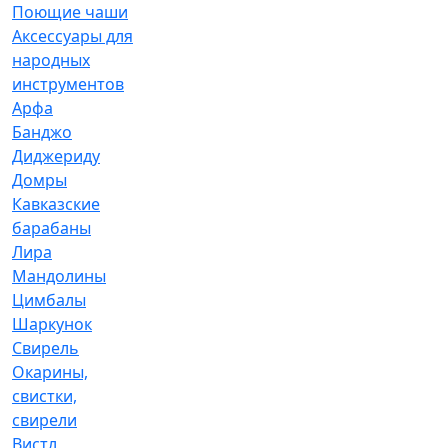
Поющие чаши
Аксессуары для
народных
инструментов
Арфа
Банджо
Диджериду
Домры
Кавказские
барабаны
Лира
Мандолины
Цимбалы
Шаркунок
Свирель
Окарины,
свистки,
свирели
Вистл