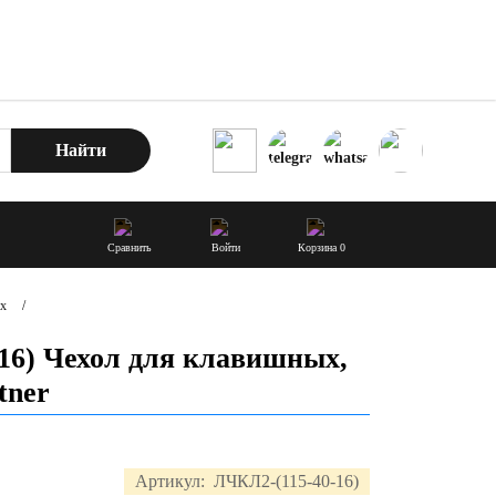
Найти
Сравнить
Войти
Корзина
0
ых
/
16) Чехол для клавишных,
tner
Артикул:
ЛЧКЛ2-(115-40-16)