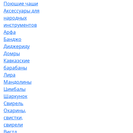
Поющие чаши
Аксессуары для
народных
инструментов
Арфа
Банджо
Диджериду
Домры
Кавказские
барабаны
Лира
Мандолины
Цимбалы
Шаркунок
Свирель
Окарины,
свистки,
свирели
Вистл