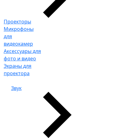
Проекторы
Микрофоны
для
видеокамер
Аксессуары для
фото и видео
Экраны для
проектора
Звук