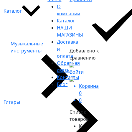
О
Каталог
компании
Каталог
НАШИ
МАГАЗИНЫ
Доставка
Музыкальные
и
инструменты
Добавлено к
оплата
сравнению
Обратная
связь
Войти
Контакты
Блог
Корзина
0
0
Гитары
Список
товаров
К