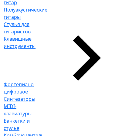
гитар
Полуакустические
гитары
Стулья для
гитаристов
Клавишные
инструменты
Фортепиано
цифровое
Синтезаторы
MIDI-
клавиатуры
Банкетки и
стулья
Комбоусилитель