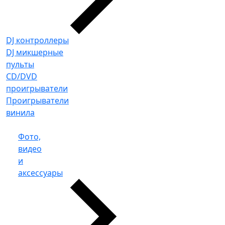
DJ контроллеры
DJ микшерные
пульты
CD/DVD
проигрыватели
Проигрыватели
винила
Фото,
видео
и
аксессуары