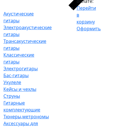
оплате:
Перейти
Акустические
в
гитары
корзину
Электроакустические
Оформить
гитары
Трансакустические
гитары
Классические
гитары
Электрогитары
Бас-гитары
Укулеле
Кейсы и чехлы
Струны
Гитарные
комплектующие
Тюнеры,метрономы
Аксессуары для