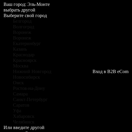
Ваш город:
Эль-Монте
выбрать другой
Выберите свой город
Белгород
Волгоград
Воронеж
Воронеж
Екатеринбург
Казань
Краснодар
Красноярск
Москва
Нижний Новгород
Вход в B2B eCom
Новосибирск
Омск
Ростов-на-Дону
Самара
Санкт-Петербург
Саратов
Уфа
Хабаровск
Челябинск
Или введите другой