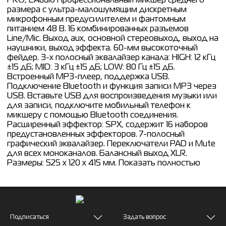
PRO, LAudio Профессиональный микшер среднего
размера с ультра-малошумящим дискретным
микрофонным предусилителем и фантомным
питанием 48 В. 16 комбинированных разъемов
Line/Mic. Выход aux, основной стереовыход, выход на
наушники, выход эффекта. 60-мм высокоточный
фейдер. 3-х полосный эквалайзер канала: HIGH: 12 кГц
±15 дБ; MID: 3 кГц ±15 дБ; LOW: 80 Гц ±15 дБ.
Встроенный MP3-плеер, поддержка USB.
Подключение Bluetooth и функция записи MP3 через
USB. Вставьте USB для воспроизведения музыки или
для записи, подключите мобильный телефон к
микшеру с помощью Bluetooth соединения.
Расширенный эффектор: SPX, содержит 16 наборов
предустановленных эффекторов. 7-полосный
графический эквалайзер. Переключатели PAD и Mute
для всех моноканалов. Балансный выход XLR.
Размеры: 525 x 120 x 415 мм. Показать полностью
Подписаться
Задать вопрос