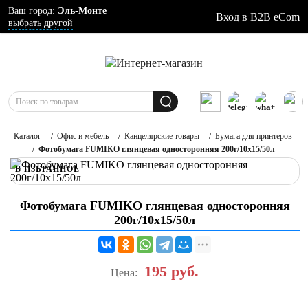
Ваш город:
Эль-Монте
Вход в B2B eCom
выбрать другой
Каталог
/
Офис и мебель
/
Канцелярские товары
/
Бумага для принтеров
/
Фотобумага FUMIKO глянцевая односторонняя 200г/10х15/50л
В ИЗБРАННОЕ
Фотобумага FUMIKO глянцевая односторонняя
200г/10х15/50л
195
руб.
Цена: