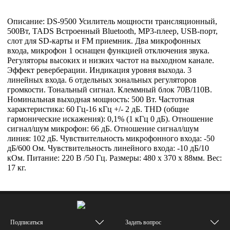
Описание: DS-9500 Усилитель мощности трансляционный,
500Вт, TADS Встроенный Bluetooth, MP3-плеер, USB-порт,
слот для SD-карты и FM приемник. Два микрофонных
входа, микрофон 1 оснащен функцией отключения звука.
Регуляторы высоких и низких частот на выходном канале.
Эффект реверберации. Индикация уровня выхода. 3
линейных входа. 6 отдельных зональных регуляторов
громкости. Тональный сигнал. Клеммный блок 70В/110В.
Номинальная выходная мощность: 500 Вт. Частотная
характеристика: 60 Гц-16 кГц +/- 2 дБ. THD (общие
гармонические искажения): 0,1% (1 кГц 0 дБ). Отношение
сигнал/шум микрофон: 66 дБ. Отношение сигнал/шум
линия: 102 дБ. Чувствительность микрофонного входа: -50
дБ/600 Ом. Чувствительность линейного входа: -10 дБ/10
кОм. Питание: 220 В /50 Гц. Размеры: 480 х 370 х 88мм. Вес:
17 кг.
Подписаться
Задать вопрос