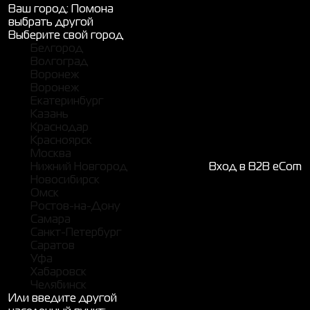
Ваш город:
Помона
выбрать другой
Выберите свой город
Белгород
Волгоград
Воронеж
Воронеж
Екатеринбург
Казань
Краснодар
Красноярск
Москва
Нижний Новгород
Вход в B2B eCom
Новосибирск
Омск
Ростов-на-Дону
Самара
Санкт-Петербург
Саратов
Уфа
Хабаровск
Челябинск
Или введите другой