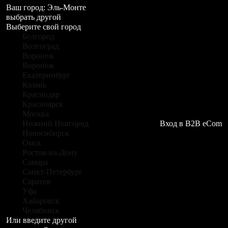
Ваш город:
Эль-Монте
выбрать другой
Выберите свой город
Белгород
Волгоград
Воронеж
Воронеж
Екатеринбург
Казань
Краснодар
Красноярск
Москва
Нижний Новгород
Вход в B2B eCom
Новосибирск
Омск
Ростов-на-Дону
Самара
Санкт-Петербург
Саратов
Уфа
Хабаровск
Челябинск
Или введите другой